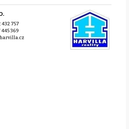
o.
 432 757
 445 369
harvilla.cz