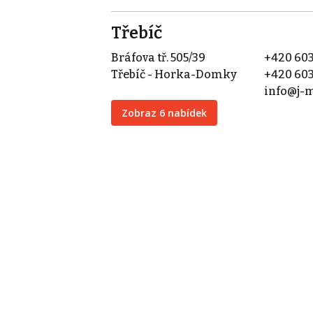
Třebíč
Bráfova tř. 505/39
+420 603
Třebíč - Horka-Domky
+420 603
info@j-m
Zobraz 6 nabídek