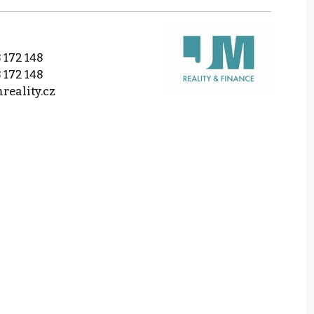
 172 148
 172 148
reality.cz