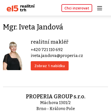
Chci inzerovat
Mgr. Iveta Jandová
realitní makléř
+420 721 110 692
iveta.jandova@properia.cz
Zobraz 1 nabídku
PROPERIA GROUP s.r.o.
Máchova 1301/2
Brno - Královo Pole