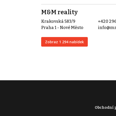
M&M reality
Krakovská 583/9
+420 296
Praha 1 - Nové Město
info@mm
Zobraz 1 294 nabídek
Obchodní 