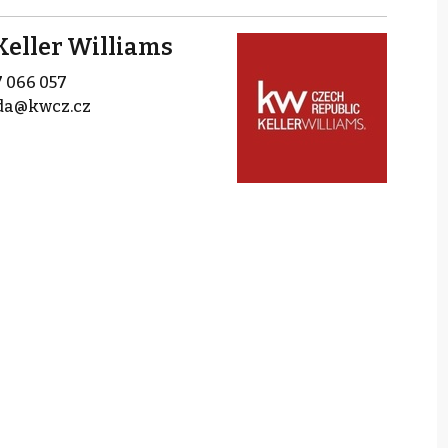
 Keller Williams
 066 057
nda@kwcz.cz