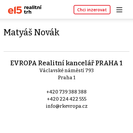
Chci inzerovat
Matyáš Novák
EVROPA Realitní kancelář PRAHA 1
Václavské náměstí 793
Praha 1
+420 739 388 388
+420 224 422 555
info@rkevropa.cz