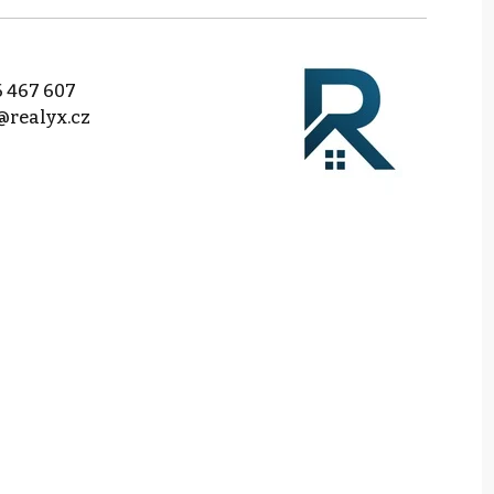
 467 607
@realyx.cz