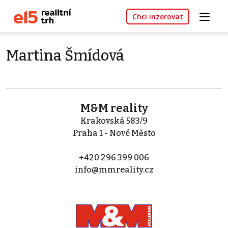
Chci inzerovat
Martina Šmídová
M&M reality
Krakovská 583/9
Praha 1 - Nové Město
+420 296 399 006
info@mmreality.cz