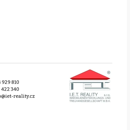
 929 810
 422 340
o@iet-reality.cz