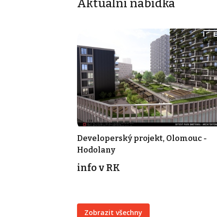
Aktuální nabídka
Developerský projekt, Olomouc -
Hodolany
info v RK
Zobrazit všechny