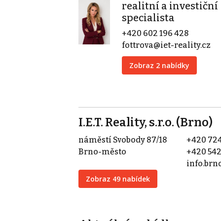
realitní a investiční
specialista
+420 602 196 428
fottrova@iet-reality.cz
Zobraz 2 nabídky
I.E.T. Reality, s.r.o. (Brno)
náměstí Svobody 87/18
+420 724
Brno-město
+420 542
info.brn
Zobraz 49 nabídek