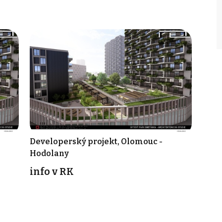
Developerský projekt, Olomouc -
Hodolany
info v RK