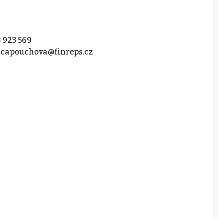
 923 569
.capouchova@finreps.cz