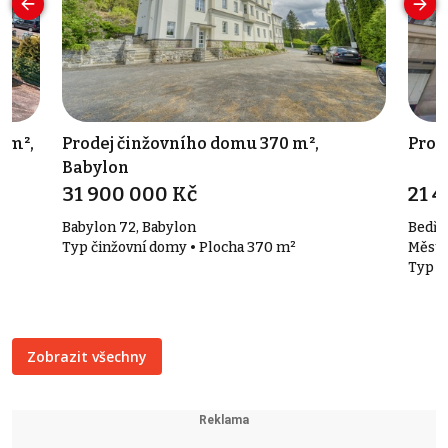
 m²,
Prodej činžovního domu 370 m²,
Pron
Babylon
31 900 000 Kč
21 4
Babylon 72, Babylon
Bedři
Typ činžovní domy • Plocha 370 m²
Měst
Typ k
Zobrazit všechny