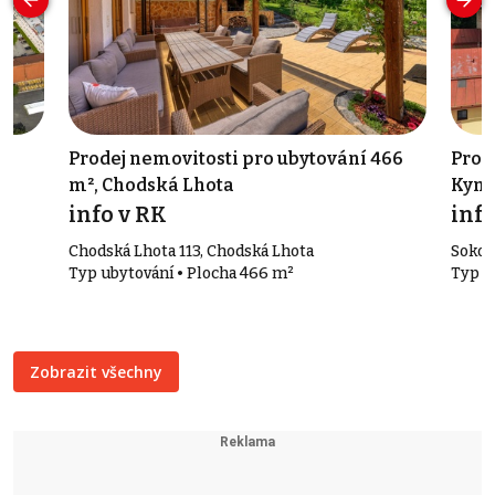
,
Prodej nemovitosti pro ubytování 466
Prod
m², Chodská Lhota
Kynš
info v RK
info
Chodská Lhota 113, Chodská Lhota
Sokol
Typ ubytování • Plocha 466 m²
Typ v
Zobrazit všechny