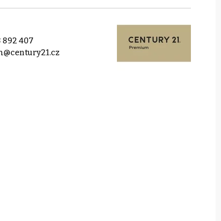
 892 407
@century21.cz