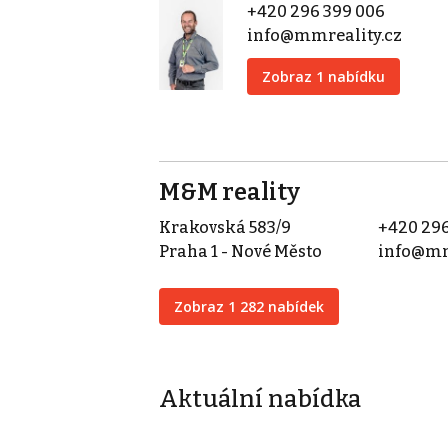
+420 296 399 006
info@mmreality.cz
Zobraz 1 nabídku
M&M reality
Krakovská 583/9
+420 296
Praha 1 - Nové Město
info@mm
Zobraz 1 282 nabídek
Aktuální nabídka