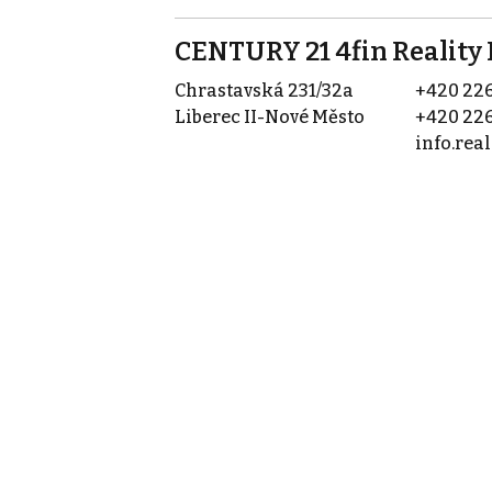
CENTURY 21 4fin Reality 
Chrastavská 231/32a
+420 226
Liberec II-Nové Město
+420 226
info.rea