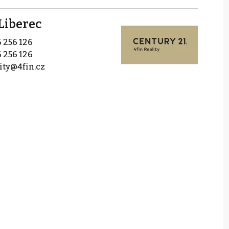
Liberec
 256 126
 256 126
lity@4fin.cz