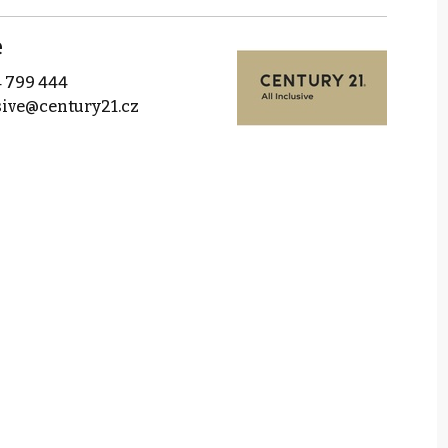
e
 799 444
sive@century21.cz