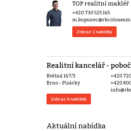
TOP realitní makléř
+420 730 525 165
m.kopunec@rkcoloseum
Zobraz 2 nabídky
Realitní kancelář - pobo
Květná 167/3
+420 720
Brno - Pisárky
+420 800
info@rk
Zobraz 9 nabídek
Aktuální nabídka