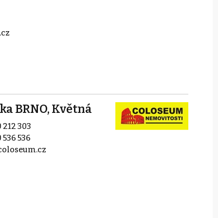
.cz
čka BRNO, Květná
 212 303
 536 536
coloseum.cz