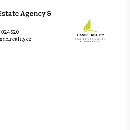
Estate Agency &
 024 520
delreality.cz