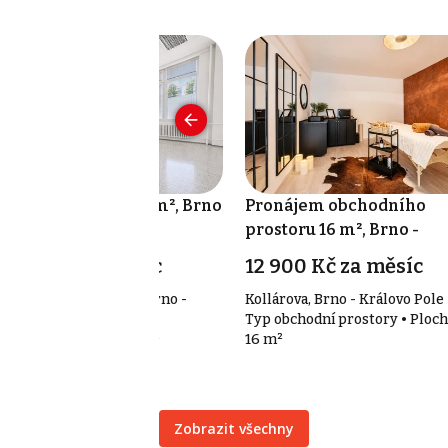
onájem skladu 137 m², Brno
Pronájem obchodního
Trnitá
prostoru 16 m², Brno -
Královo Pole
9 000 Kč za měsíc
12 900 Kč za měsíc
janovo náměstí 302/3, Brno -
Kollárova, Brno - Královo Pole
nitá
Typ obchodní prostory • Ploch
p sklady • Plocha 137 m²
16 m²
Zobrazit všechny