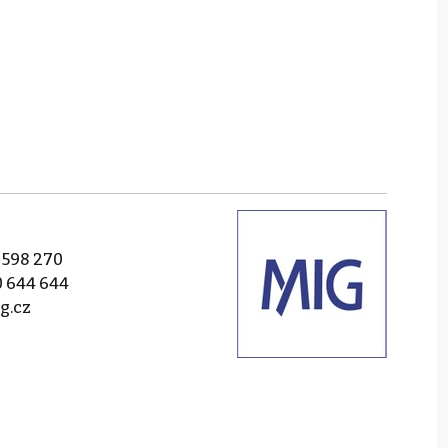
 598 270
 644 644
g.cz