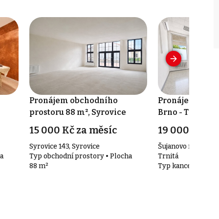
Pronájem obchodního
Pronájem kance
prostoru 88 m², Syrovice
Brno - Trnitá
15 000 Kč za měsíc
19 000 Kč za
Syrovice 143, Syrovice
Šujanovo náměstí 3
a
Typ obchodní prostory • Plocha
Trnitá
88 m²
Typ kanceláře • Pl