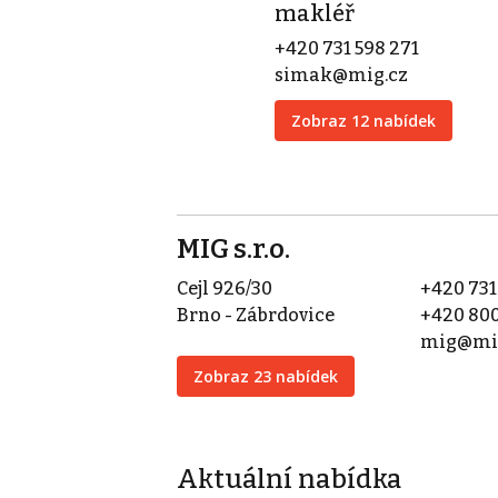
makléř
+420 731 598 271
simak@mig.cz
Zobraz 12 nabídek
MIG s.r.o.
Cejl 926/30
+420 731
Brno - Zábrdovice
+420 800
mig@mi
Zobraz 23 nabídek
Aktuální nabídka