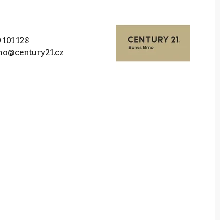
 101 128
no@century21.cz