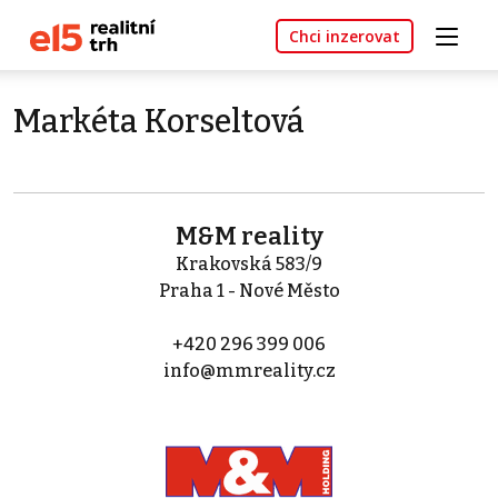
Chci inzerovat
Markéta Korseltová
M&M reality
Krakovská 583/9
Praha 1 - Nové Město
+420 296 399 006
info@mmreality.cz