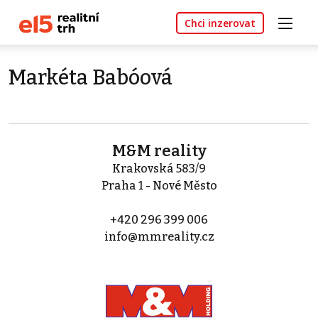
Chci inzerovat
Markéta Babóová
M&M reality
Krakovská 583/9
Praha 1 - Nové Město
+420 296 399 006
info@mmreality.cz