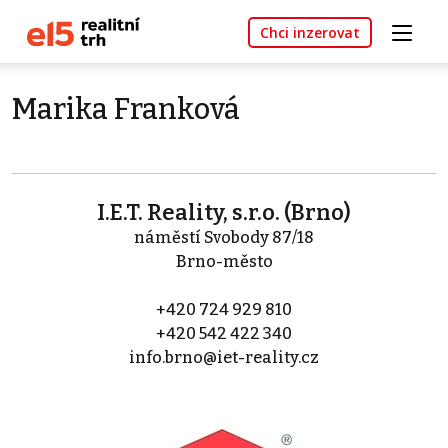
Chci inzerovat
Marika Franková
I.E.T. Reality, s.r.o. (Brno)
náměstí Svobody 87/18
Brno-město
+420 724 929 810
+420 542 422 340
info.brno@iet-reality.cz