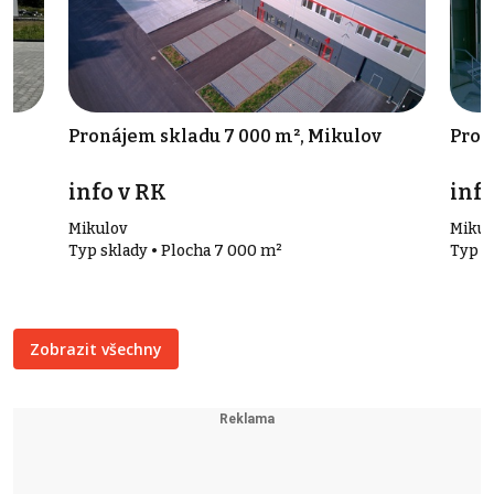
Pronájem skladu 7 000 m², Mikulov
Pron
info v RK
info
Mikulov
Mikul
Typ sklady • Plocha 7 000 m²
Typ s
Zobrazit všechny