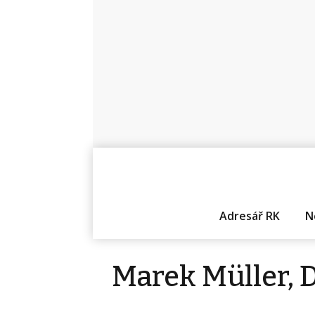
Adresář RK
N
Marek Müller, D