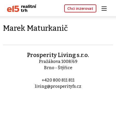
Chci inzerovat
Marek Maturkanič
Prosperity Living s.r.o.
Pražákova 1008/69
Brno - Štýřice
+420 800 811 811
living@prosperityfs.cz