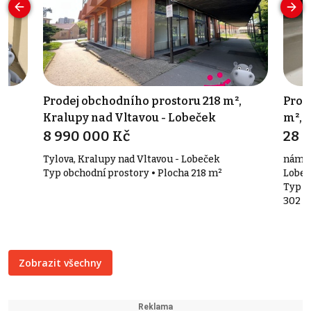
02
Prodej obchodního prostoru 218 m²,
Pron
Kralupy nad Vltavou - Lobeček
m², 
8 990 000 Kč
28 
Tylova, Kralupy nad Vltavou - Lobeček
nám. J
Typ obchodní prostory • Plocha 218 m²
Lobeč
a
Typ o
302 m
Zobrazit všechny