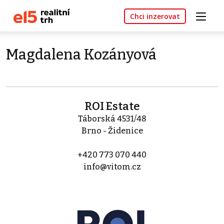
Chci inzerovat
Magdalena Kozányová
ROI Estate
Táborská 4531/48
Brno - Židenice
+420 773 070 440
info@vitom.cz