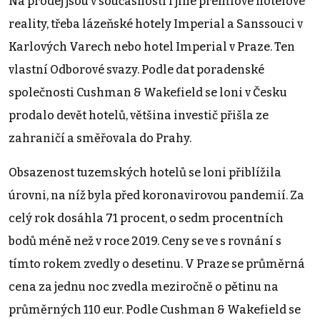
Na prodej jsou v současnosti i jiné prémiové hotelové
reality, třeba lázeňské hotely Imperial a Sanssouci v
Karlových Varech nebo hotel Imperial v Praze. Ten
vlastní Odborové svazy. Podle dat poradenské
společnosti Cushman & Wakefield se loni v Česku
prodalo devět hotelů, většina investič přišla ze
zahraničí a směřovala do Prahy.
Obsazenost tuzemských hotelů se loni přiblížila
úrovni, na níž byla před koronavirovou pandemií. Za
celý rok dosáhla 71 procent, o sedm procentních
bodů méně než v roce 2019. Ceny se ve s rovnání s
tímto rokem zvedly o desetinu. V Praze se průměrná
cena za jednu noc zvedla meziročně o pětinu na
průměrných 110 eur. Podle Cushman & Wakefield se