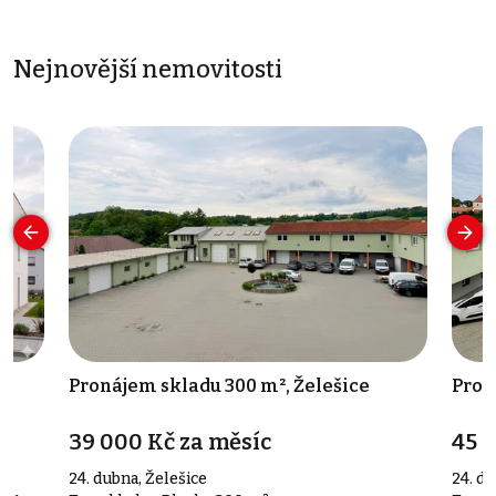
Nejnovější nemovitosti
,
Pronájem skladu 300 m², Želešice
Pron
39 000 Kč za měsíc
45 
24. dubna, Želešice
24. du