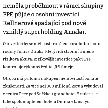
neměla proběhnout v rámci skupiny
PPF, půjde o osobní investici
Kellnerové spadající pod nově
vzniklý superholding Amalar.
O investici by se měl postarat člen poradního sboru
rodiny Tomáš Otruba, který řídí stabilní a méně
riziková aktiva. Rizikovější investice pak v PFF
kontroluje výkonný ředitel Jiří Šmejc.
Otruba má přitom s nákupem nemovitostí bohaté
zkušenosti. Za více než 300 milionů korun vybudoval
v centru Pece pod Sněžkou grandhotel Hradec a je
také spolumajitelem hotelu Omnia v Janských