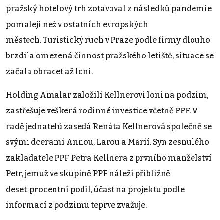
pražský hotelový trh zotavoval z následků pandemie
pomaleji než v ostatních evropských
městech. Turistický ruch v Praze podle firmy dlouho
brzdila omezená činnost pražského letiště, situace se
začala obracet až loni.
Holding Amalar založili Kellnerovi loni na podzim,
zastřešuje veškerá rodinné investice včetně PPF. V
radě jednatelů zasedá Renáta Kellnerová společně se
svými dcerami Annou, Larou a Marií. Syn zesnulého
zakladatele PPF Petra Kellnera z prvního manželství
Petr, jemuž ve skupině PPF náleží přibližně
desetiprocentní podíl, účast na projektu podle
informací z podzimu teprve zvažuje.