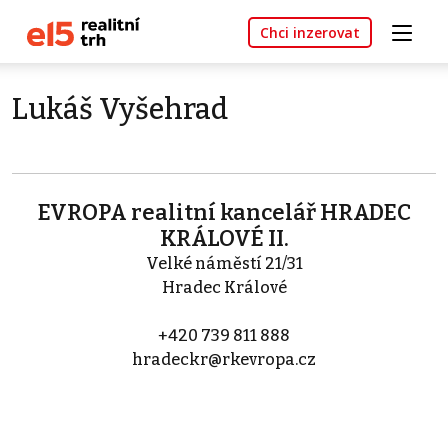
Chci inzerovat
Lukáš Vyšehrad
EVROPA realitní kancelář HRADEC
KRÁLOVÉ II.
Velké náměstí 21/31
Hradec Králové
+420 739 811 888
hradeckr@rkevropa.cz