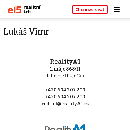
Chci inzerovat
Lukáš Vimr
RealityA1
1. máje 868/11
Liberec III-Jeřáb
+420 604 207 200
+420 604 207 200
reditel@realityA1.cz