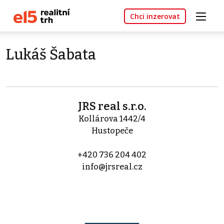
Chci inzerovat
Lukáš Šabata
JRS real s.r.o.
Kollárova 1442/4
Hustopeče
+420 736 204 402
info@jrsreal.cz