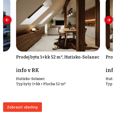
Prodej bytu 1+kk 52 m², Hutisko-Solanec
Prod
info v RK
info
Hutisko-Solanec
Hutis
Typ byty 1+kk • Plocha 52 m²
Typ b
Zobrazit všechny