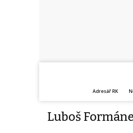
Adresář RK
N
Luboš Formán