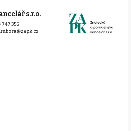
ncelář s.r.o.
 747 356
rambora@zapk.cz