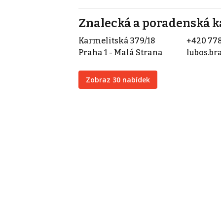
Znalecká a poradenská ka
Karmelitská 379/18
+420 778
Praha 1 - Malá Strana
lubos.b
Zobraz 30 nabídek