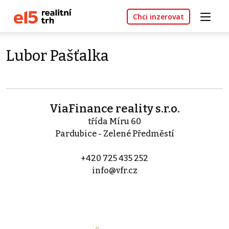
Chci inzerovat
Lubor Pašťalka
ViaFinance reality s.r.o.
třída Míru 60
Pardubice - Zelené Předměstí
+420 725 435 252
info@vfr.cz