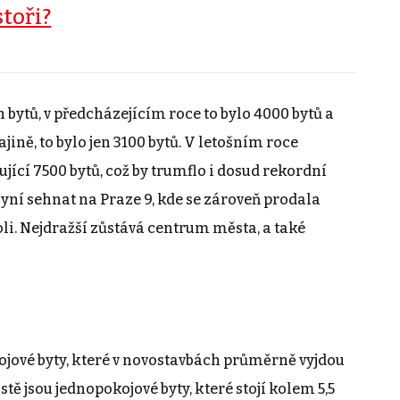
stoři?
bytů, v předcházejícím roce to bylo 4000 bytů a
jině, to bylo jen 3100 bytů. V letošním roce
jící 7500 bytů, což by trumflo i dosud rekordní
nyní sehnat na Praze 9, kde se zároveň prodala
li. Nejdražší zůstává centrum města, a také
kojové byty, které v novostavbách průměrně vyjdou
ě jsou jednopokojové byty, které stojí kolem 5,5