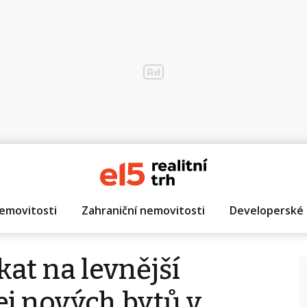
emovitosti
Zahraniční nemovitosti
Developerské 
kat na levnější
ej nových bytů v