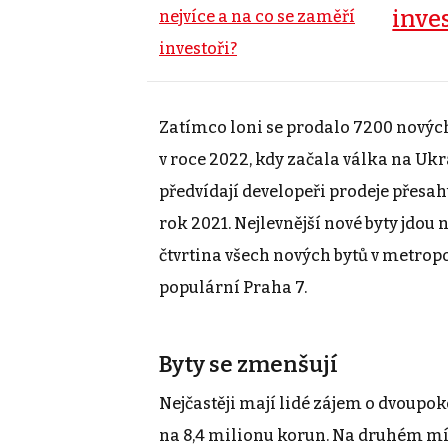
inve
Zatímco loni se prodalo 7200 nových 
v roce 2022, kdy začala válka na Ukra
předvídají developeři prodeje přesahu
rok 2021. Nejlevnější nové byty jdou 
čtvrtina všech nových bytů v metropo
populární Praha 7.
Byty se zmenšují
Nejčastěji mají lidé zájem o dvoupo
na 8,4 milionu korun. Na druhém míst