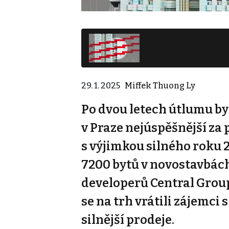
29. 1. 2025
Miffek Thuong Ly
Po dvou letech útlumu by
v Praze nejúspěšnější za 
s výjimkou silného roku 
7200 bytů v novostavbách
developerů Central Grou
se na trh vrátili zájemci 
silnější prodeje.