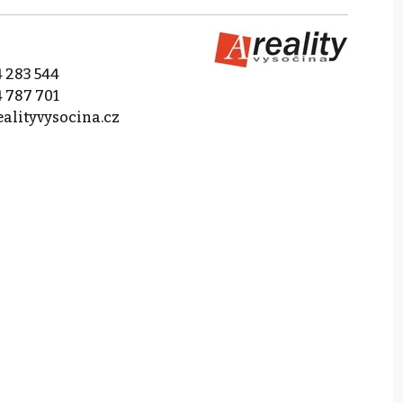
 283 544
 787 701
alityvysocina.cz