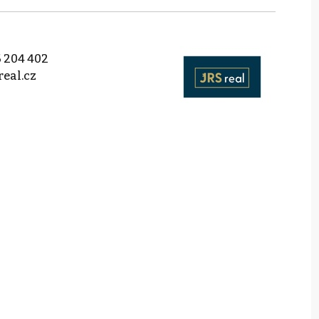
 204 402
real.cz