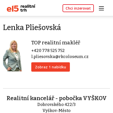
Chci inzerovat
Lenka Pliešovská
TOP realitní makléř
+420 778 525 752
l.pliesovska@rkcoloseum.cz
Zobraz 1 nabídku
Realitní kancelář - pobočka VYŠKOV
Dobrovského 422/3
Vyškov-Město