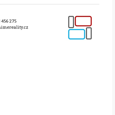
 456 275
imereality.cz