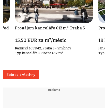
střed
Pronájem kanceláře 612 m², Praha 5
Pron
15,50 EUR za m²/měsíc
19 
Radlická 1031/42, Praha 5 - Smíchov
Janko
Typ kanceláře • Plocha 612 m²
Typ k
Zobrazit všechny