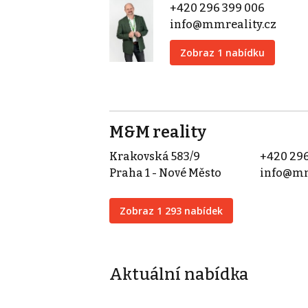
+420 296 399 006
info@mmreality.cz
Zobraz 1 nabídku
M&M reality
Krakovská 583/9
+420 296
Praha 1 - Nové Město
info@mm
Zobraz 1 293 nabídek
Aktuální nabídka