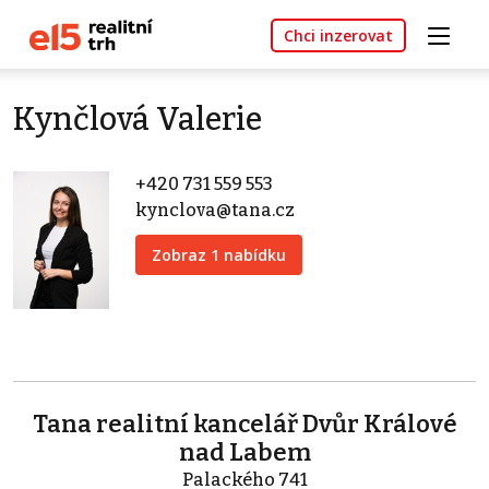
Chci inzerovat
Kynčlová Valerie
+420 731 559 553
kynclova@tana.cz
Zobraz 1 nabídku
Tana realitní kancelář Dvůr Králové
nad Labem
Palackého 741