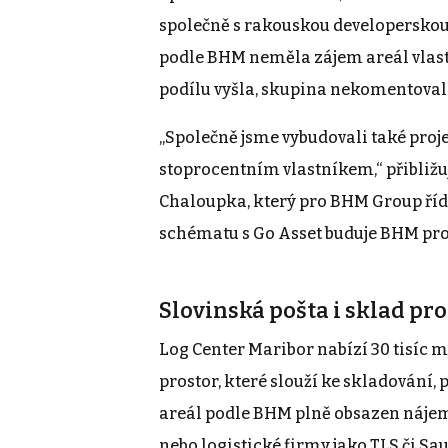
společně s rakouskou developerskou
podle BHM neměla zájem areál vlast
podílu vyšla, skupina nekomentoval
„Společně jsme vybudovali také proje
stoprocentním vlastníkem,“ přibliž
Chaloupka, který pro BHM Group říd
schématu s Go Asset buduje BHM proj
Slovinská pošta i sklad pr
Log Center Maribor nabízí 30 tisíc 
prostor, které slouží ke skladování, 
areál podle BHM plně obsazen nájem
nebo logistické firmy jako TLS či Sa