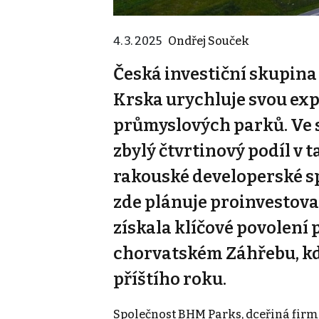
4. 3. 2025
Ondřej Souček
Česká investiční skupin
Krska urychluje svou exp
průmyslových parků. Ve 
zbylý čtvrtinový podíl v
rakouské developerské sp
zde plánuje proinvestov
získala klíčové povolení 
chorvatském Záhřebu, kd
příštího roku.
Společnost BHM Parks, dceřiná firm