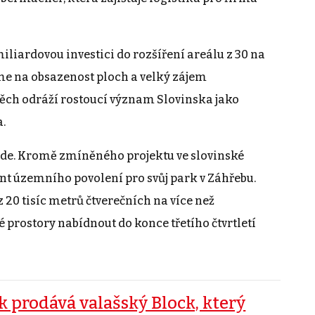
iliardovou investici do rozšíření areálu z 30 na
eme na obsazenost ploch a velký zájem
ěch odráží rostoucí význam Slovinska jako
a.
inde. Kromě zmíněného projektu ve slovinské
ent územního povolení pro svůj park v Záhřebu.
 20 tisíc metrů čtverečních na více než
prostory nabídnout do konce třetího čtvrtletí
k prodává valašský Block, který