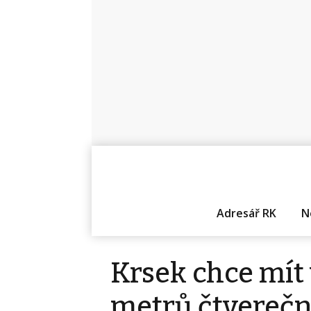
Adresář RK
N
Krsek chce mít
metrů čtverečn