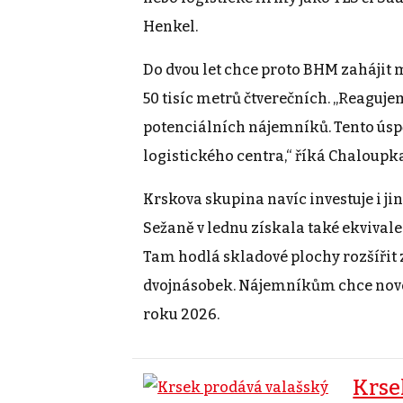
Henkel.
Do dvou let chce proto BHM zahájit m
50 tisíc metrů čtverečních. „Reaguj
potenciálních nájemníků. Tento úsp
logistického centra,“ říká Chaloupk
Krskova skupina navíc investuje i j
Sežaně v lednu získala také ekvival
Tam hodlá skladové plochy rozšířit z
dvojnásobek. Nájemníkům chce nové 
roku 2026.
Krse