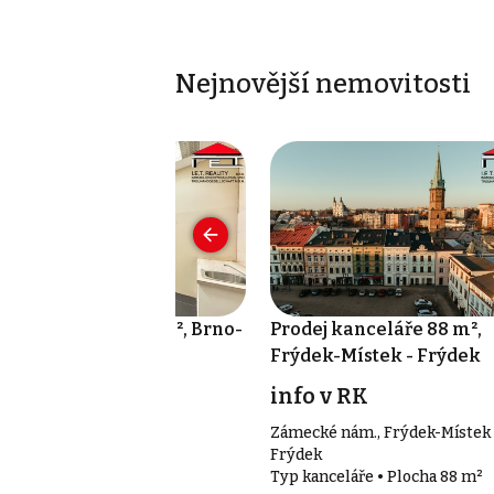
Nejnovější nemovitosti
onájem skladu 16 m², Brno-
Prodej kanceláře 88 m²,
ěsto
Frýdek-Místek - Frýdek
 000 Kč za měsíc
info v RK
noritská, Brno-město
Zámecké nám., Frýdek-Místek 
p sklady • Plocha 16 m²
Frýdek
Typ kanceláře • Plocha 88 m²