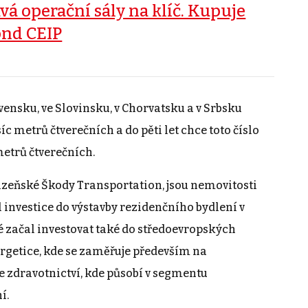
vá operační sály na klíč. Kupuje
ond CEIP
ensku, ve Slovinsku, v Chorvatsku a v Srbsku
c metrů čtverečních a do pěti let chce toto číslo
etrů čtverečních.
lzeňské Škody Transportation, jsou nemovitosti
l investice do výstavby rezidenčního bydlení v
 začal investovat také do středoevropských
nergetice, kde se zaměřuje především na
 zdravotnictví, kde působí v segmentu
í.