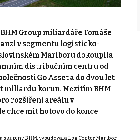
a BHM Group miliardáře Tomáše
anzi v segmentu logisticko-
slovinském Mariboru dokoupila
 tamním distribučním centru od
olečnosti Go Asset a do dvou let
at miliardu korun. Mezitím BHM
pro rozšíření areálu v
e chce mít hotovo do konce
a skupiny BHM, vybudovala Log Center Maribor