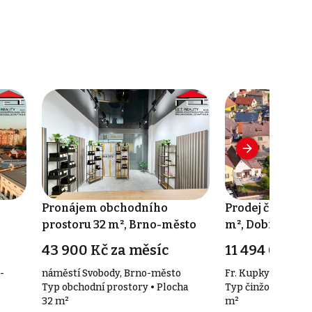
Pronájem obchodního
Prodej činžovn
prostoru 32 m², Brno-město
m², Dobruška
43 900 Kč za měsíc
11 494 000 K
-
náměstí Svobody, Brno-město
Fr. Kupky 445, Do
Typ obchodní prostory • Plocha
Typ činžovní domy
32 m²
m²