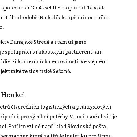
 společností Go Asset Development. Ta však
nit dlouhodobě. Na kolik koupě minoritního
a.
kt v Dunajské Stredě a i tam už jsme
uje spolupráci s rakouským partnerem Jan
í divizi komerčních nemovitostí. Ve stejném
ekt také ve slovinské Sežaně.
o Henkel
metrů čtverečních logistických a průmyslových
případně pro výrobní potřeby. V současné chvíli je
ci. Patří mezi ně například Slovinská pošta
ubermacher, která zajišťuje logistiku pro firmu