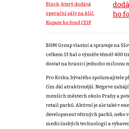
dodá
ho f
BHM Group vlastní a spravuje na Slov
celkem 13 hal o výměře téměř 400 tisí
dostat na hranici jednoho milionu m
Pro Krska, bývalého spolumajitele p
čím dál atraktivnější. Nejprve zaháji
menších městech okolo Prahy a poté
retail parků. Aktivní je ale také v e
development větrných parků, nebo ve
medicínských technologií a vybaven