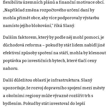
flexibilita územních plánů a finanční motivace obcí.
„Například změna rozpočtového určení daní by
mohla přimět obce, aby více podporovaly výstavbu
namísto jejího blokování,“ říká Slaný.
Dalším faktorem, který by podle něj mohl pomoci, je
důchodová reforma – pokud by stát lidem nabídl jiné
efektivní způsoby spoření na stáří, mohla by klesnout
poptávka po investičních bytech, které tlačí ceny
nahoru.
Další důležitou oblastí je infrastruktura. Slaný
upozorňuje, že rozvoj dopravního spojení mezi městy
a okolními regiony může výrazně rozšířit trh s
bydlením. Pokud by stát investoval do lepší