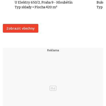
U Elektry 650/2, Praha 9 - Hloubětín
Buková
Typ sklady • Plocha 420 m²
Typ o
Zobrazit všechny