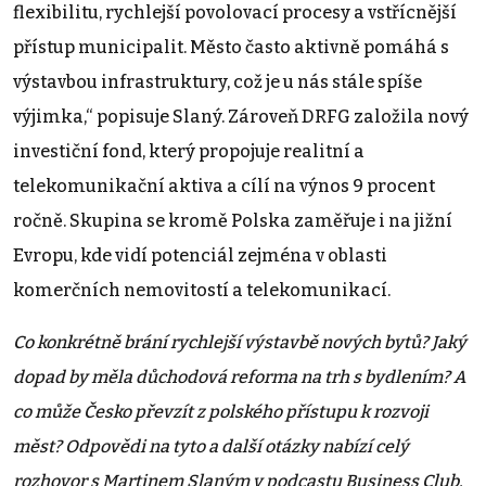
flexibilitu, rychlejší povolovací procesy a vstřícnější
přístup municipalit. Město často aktivně pomáhá s
výstavbou infrastruktury, což je u nás stále spíše
výjimka,“ popisuje Slaný. Zároveň DRFG založila nový
investiční fond, který propojuje realitní a
telekomunikační aktiva a cílí na výnos 9 procent
ročně. Skupina se kromě Polska zaměřuje i na jižní
Evropu, kde vidí potenciál zejména v oblasti
komerčních nemovitostí a telekomunikací.
Co konkrétně brání rychlejší výstavbě nových bytů? Jaký
dopad by měla důchodová reforma na trh s bydlením? A
co může Česko převzít z polského přístupu k rozvoji
měst? Odpovědi na tyto a další otázky nabízí celý
rozhovor s Martinem Slaným v podcastu Business Club.