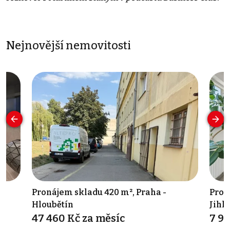
Nejnovější nemovitosti
Pronájem skladu 420 m², Praha -
Prod
Hloubětín
Jihl
47 460 Kč za měsíc
7 9