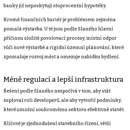
banky již neposkytují stoprocentní hypotéky.
Kromě finančních bariér je problémem zejména
pomalá výstavba. U té jsou podle Slaného hlavní
příčinou složité povolovací procesy, místní odpor
vůči nové výstavbě a rigidní územní plánování, které
zpomaluje rozvoj měst a omezuje nabídku bydlení.
Méně regulací a lepší infrastruktura
Řešení podle Slaného nespočívá v tom, aby stát
suploval roli developerů, ale aby vytvořil podmínky,
které umožní soukromému sektoru efektivně stavět.
Klíčové je zjednodušení stavebního řízení, větší