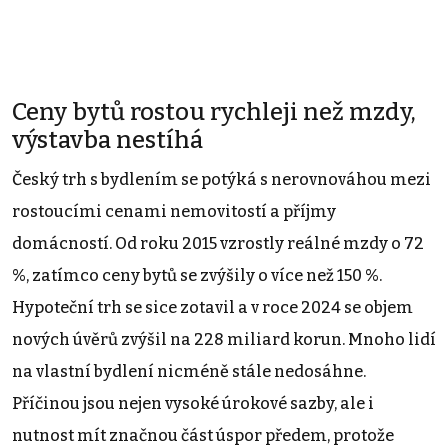
Ceny bytů rostou rychleji než mzdy,
výstavba nestíhá
Český trh s bydlením se potýká s nerovnováhou mezi
rostoucími cenami nemovitostí a příjmy
domácností. Od roku 2015 vzrostly reálné mzdy o 72
%, zatímco ceny bytů se zvýšily o více než 150 %.
Hypoteční trh se sice zotavil a v roce 2024 se objem
nových úvěrů zvýšil na 228 miliard korun. Mnoho lidí
na vlastní bydlení nicméně stále nedosáhne.
Příčinou jsou nejen vysoké úrokové sazby, ale i
nutnost mít značnou část úspor předem, protože