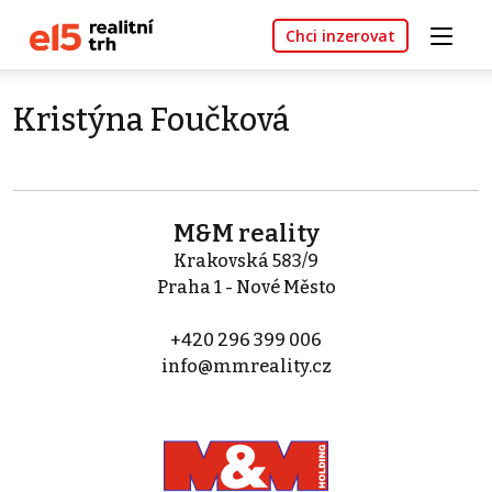
Chci inzerovat
Kristýna Foučková
M&M reality
Krakovská 583/9
Praha 1 - Nové Město
+420 296 399 006
info@mmreality.cz