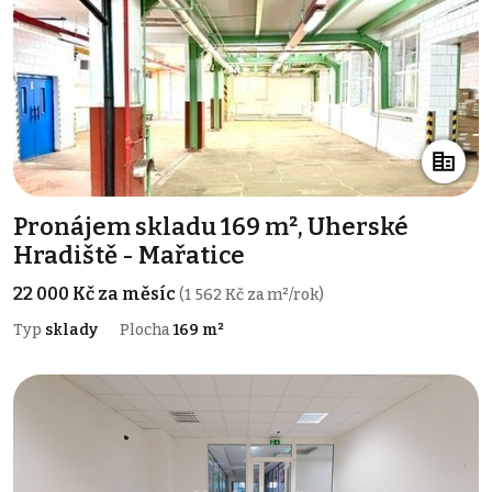
Pronájem skladu 169 m², Uherské
Hradiště - Mařatice
22 000 Kč za měsíc
(1 562 Kč za m²/rok)
Typ
sklady
Plocha
169 m²