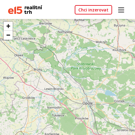
Chci inzerovat
+
−