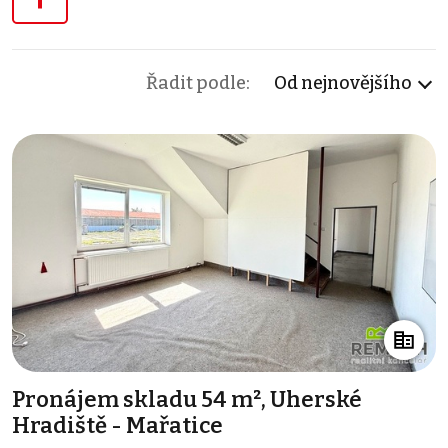
Řadit podle:
Od nejnovějšího
Pronájem skladu 54 m², Uherské
Hradiště - Mařatice