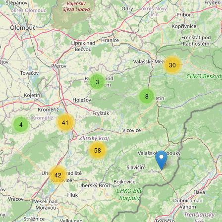
30
3
8
41
4
58
42