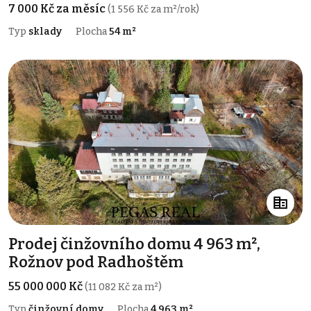
7 000 Kč za měsíc
(1 556 Kč za m²/rok)
Typ
sklady
Plocha
54 m²
Prodej činžovního domu 4 963 m²,
Rožnov pod Radhoštěm
55 000 000 Kč
(11 082 Kč za m²)
Typ
činžovní domy
Plocha
4 963 m²