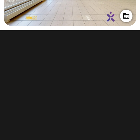
Pronájem obchodního prostoru 108 m²,
Uherský Brod
14 250 Kč za měsíc
(1 583 Kč za m²/rok)
Typ
obchodní prostory
Plocha
108 m²