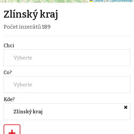
Leaflet
|
©
OpenStreetMap
Zlínský kraj
Počet inzerátů
189
Chci
Vyberte
Co?
Vyberte
Kde?
Zlínský kraj
+