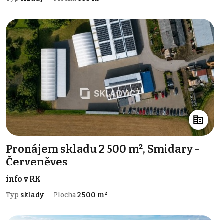
Pronájem skladu 2 500 m², Smidary -
Červeněves
info v RK
Typ
sklady
Plocha
2 500 m²