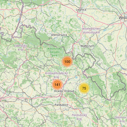
100
141
75