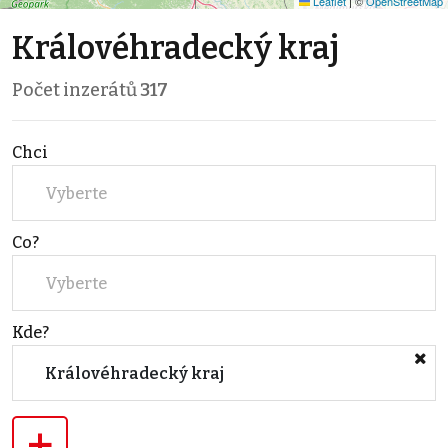
Leaflet
|
©
OpenStreetMap
Královéhradecký kraj
Počet inzerátů
317
Chci
Vyberte
Co?
Vyberte
Kde?
Královéhradecký kraj
+