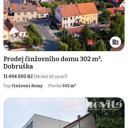
Prodej činžovního domu 302 m²,
Dobruška
11 494 000 Kč
(38 060 Kč za m²)
Typ
činžovní domy
Plocha
302 m²