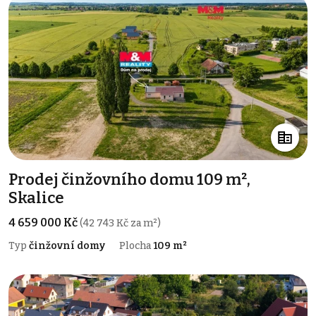
Prodej činžovního domu 109 m²,
Skalice
4 659 000 Kč
(42 743 Kč za m²)
Typ
činžovní domy
Plocha
109 m²