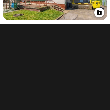
Prodej obchodního prostoru 146 m²,
Králíky
2 250 000 Kč
(15 411 Kč za m²)
Typ
obchodní prostory
Plocha
146 m²