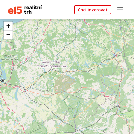
Chci inzerovat
+
−