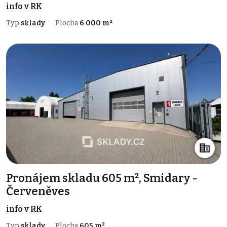
info v RK
Typ
sklady
Plocha
6 000 m²
Pronájem skladu 605 m², Smidary -
Červeněves
info v RK
Typ
sklady
Plocha
605 m²