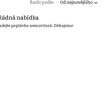
Řadit podle:
Od nejnovějšího
žádná nabídka
adejte poptávku nemovitosti. Děkujeme