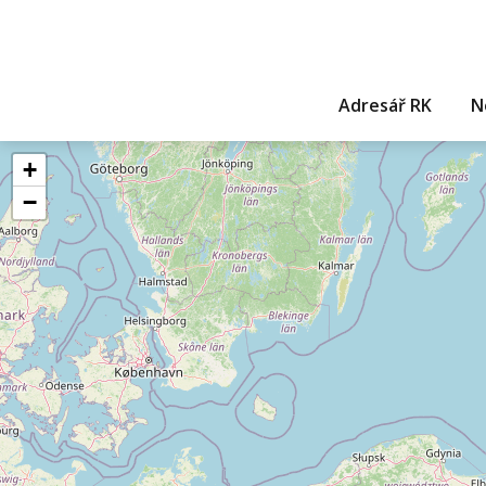
Adresář RK
N
+
−